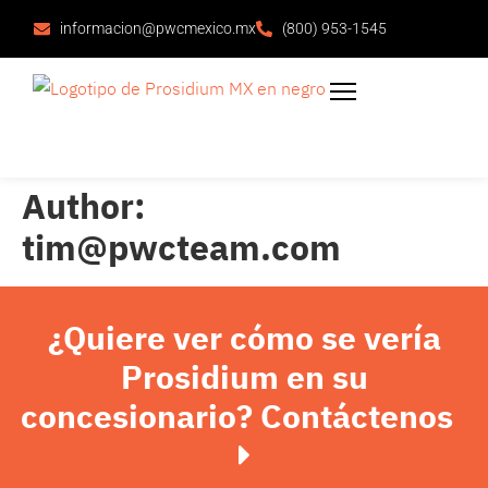
informacion@pwcmexico.mx
(800) 953-1545
Author:
tim@pwcteam.com
¿Quiere ver cómo se vería
Prosidium en su
concesionario? Contáctenos