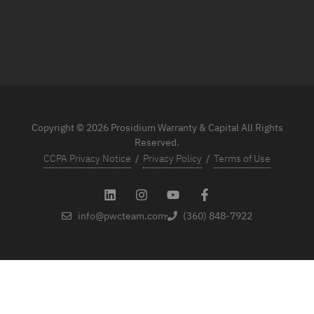
Copyright © 2026 Prosidium Warranty & Capital All Rights
Reserved.
CCPA Privacy Notice
/
Privacy Policy
/
Terms of Use
info@pwcteam.com
(360) 848-7922