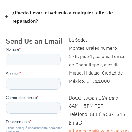
¿Puedo llevar mi vehículo a cualquier taller de
reparación?
Send Us an Email
La Sede:
Montes Urales número
275, piso 1, colonia Lomas
de Chapultepec, alcaldía
Miguel Hidalgo, Ciudad de
México, C.P. 11000
Horas:
Lunes – Viernes
8AM – 5PM PDT
Teléfono:
(800) 953-1545
Email:
informacion@pwcmexico.mx